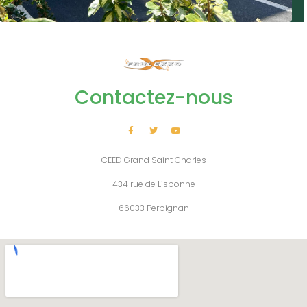
Contactez-nous
CEED Grand Saint Charles
434 rue de Lisbonne
66033 Perpignan